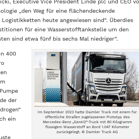
ki, Executive Vice President Linde plc und CEO v
nologie „den Weg für eine flächendeckende
e Logistikketten heute angewiesen sind“. Überdies
stitionen für eine Wasserstofftankstelle um den
sten sind etwa fünf bis sechs Mal niedriger“.
on 400
ro
gen
em
2-Pumpe
de der
ydrogen“
Im September 2023 hatte Daimler Truck mit einem für
öffentliche Straßen zugelassenen Prototyp des
ch ein
Mercedes-Benz „GenH2“-Truck mit 80 Kilogramm
flüssigem Wasserstoff an Bord 1.047 Kilometer
zurückgelegt. © Daimler Truck AG
uste