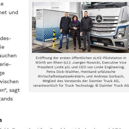
le
net und
des-
ie
rauchen
Eröffnung der ersten öffentlichen sLH2-Pilotstation in
Wörth am Rhein (v.l.): Juergen Nowicki, Executive Vice
erie-
President Linde plc und CEO von Linde Engineering,
Petra Dick-Walther, rheinland-pfälzische
ge
Wirtschaftsstaatssekretärin, und Andreas Gorbach,
zwischen
Mitglied des Vorstands der Daimler Truck AG,
verantwortlich für Truck Technology. © Daimler Truck AG
n“, sagt
tands
n