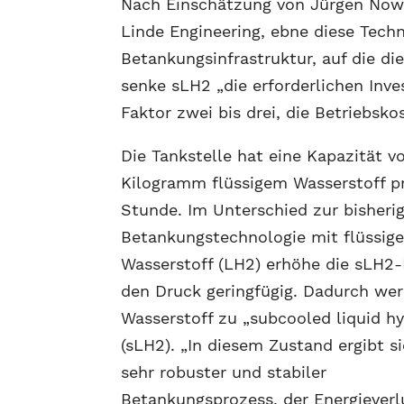
Nach Einschätzung von Jürgen Nowic
Linde Engineering, ebne diese Tech
Betankungsinfrastruktur, auf die di
senke sLH2 „die erforderlichen Inve
Faktor zwei bis drei, die Betriebsko
Die Tankstelle hat eine Kapazität v
Kilogramm flüssigem Wasserstoff p
Stunde. Im Unterschied zur bisheri
Betankungstechnologie mit flüssig
Wasserstoff (LH2) erhöhe die sLH
den Druck geringfügig. Dadurch wer
Wasserstoff zu „subcooled liquid h
(sLH2). „In diesem Zustand ergibt si
sehr robuster und stabiler
Betankungsprozess, der Energieverl