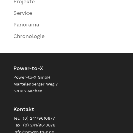
Projekte
Service
Panorama
Chronologie
Power-to-X
Power-to-X GmbH
Martelenberger Weg 7
52066 Aachen
Kontakt
Tel. (0) 241/9610877
Fax (0) 241/9610878
info@power-to-x.de