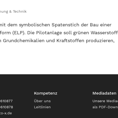
hung & Technik
mit dem symbolischen Spatenstich der Bau einer
form (ELP). Die Pilotanlage soll grünen Wasserstoff
n Grundchemikalien und Kraftstoffen produzieren,
Kompetenz
Mediadaten
9610877
Über uns
Unsere
Media
9610878
Leitlinien
als PDF-Down
o-x.de