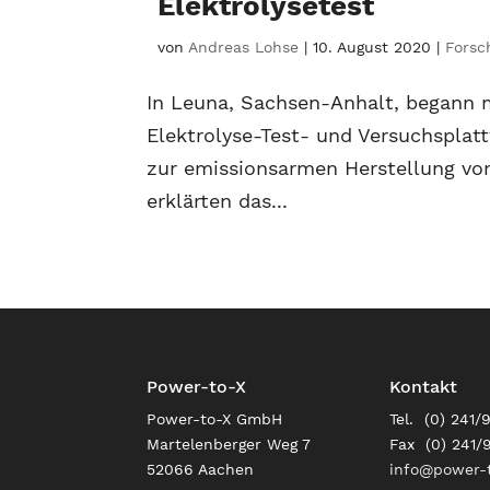
Elektrolysetest
von
Andreas Lohse
|
10. August 2020
|
Forsc
In Leuna, Sachsen-Anhalt, begann 
Elektrolyse-Test- und Versuchsplatt
zur emissionsarmen Herstellung vo
erklärten das...
Power-to-X
Kontakt
Power-to-X GmbH
Tel. (0) 241/
Martelenberger Weg 7
Fax (0) 241/
52066 Aachen
info@power-t