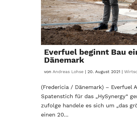
Everfuel beginnt Bau e
Dänemark
von
Andreas Lohse
|
20. August 2021
|
Wirts
(Fredericia / Dänemark) – Everfuel
Spatenstich für das „HySynergy“ g
zufolge handele es sich um „das grö
einen 20...