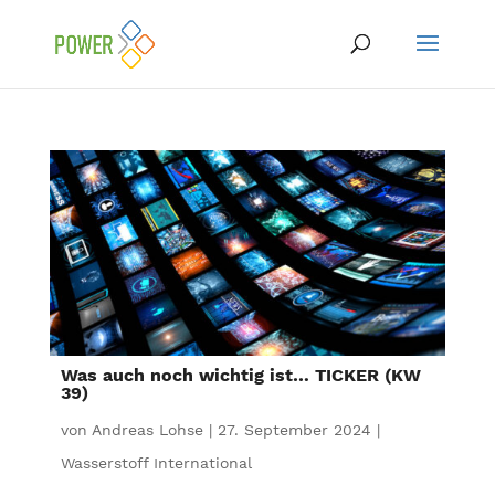
Was auch noch wichtig ist… TICKER (KW
39)
von
Andreas Lohse
|
27. September 2024
|
Wasserstoff International