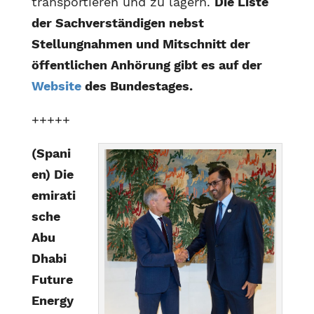
transportieren und zu lagern.
Die Liste
der Sachverständigen nebst
Stellungnahmen und Mitschnitt der
öffentlichen Anhörung gibt es auf der
Website
des Bundestages.
+++++
(Spani
en) Die
emirati
sche
Abu
Dhabi
Future
Energy