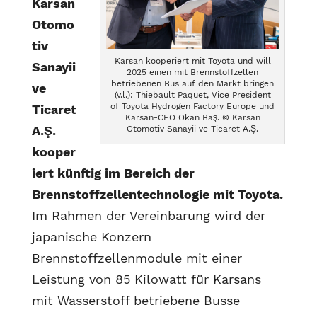
Karsan
Otomo
tiv
Karsan kooperiert mit Toyota und will
Sanayii
2025 einen mit Brennstoffzellen
betriebenen Bus auf den Markt bringen
ve
(v.l.): Thiebault Paquet, Vice President
of Toyota Hydrogen Factory Europe und
Ticaret
Karsan-CEO Okan Baş. © Karsan
A.Ş.
Otomotiv Sanayii ve Ticaret A.Ş.
kooper
iert künftig im Bereich der
Brennstoffzellentechnologie mit Toyota.
Im Rahmen der Vereinbarung wird der
japanische Konzern
Brennstoffzellenmodule mit einer
Leistung von 85 Kilowatt für Karsans
mit Wasserstoff betriebene Busse