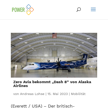
Zero Avia bekommt „Dash 8“ von Alaska
Airlines
von
Andreas Lohse
|
15. Mai 2023
|
Mobilität
(Everett / USA) – Der britisch-