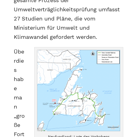
gesamte Prozess der
Umweltverträglichkeitsprüfung umfasst
27 Studien und Pläne, die vom
Ministerium für Umwelt und
Klimawandel gefordert werden.
Übe
rdie
s
hab
e
ma
n
„gro
ße
Fort
Neufundland: Lage des Vorhabens