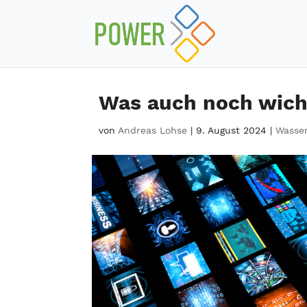
Was auch noch wich
von
Andreas Lohse
|
9. August 2024
|
Wasser