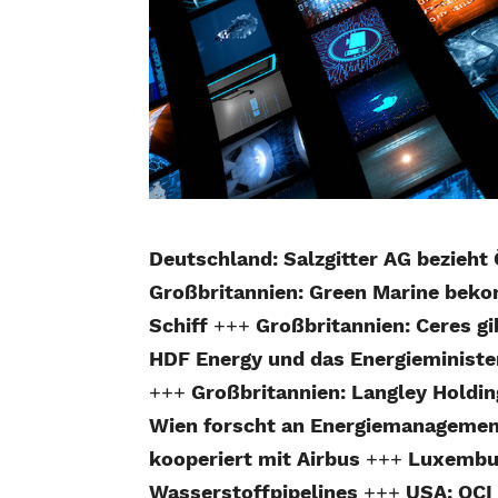
Deutschland: Salzgitter AG bezieh
Großbritannien: Green Marine beko
Schiff
+++
Großbritannien: Ceres g
HDF Energy und das Energieministe
+++
Großbritannien: Langley Hold
Wien forscht an Energiemanageme
kooperiert mit Airbus
+++
Luxemburg
Wasserstoffpipelines
+++
USA: OCI 