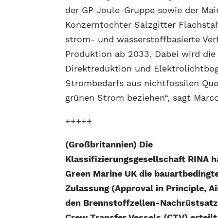
der GP Joule-Gruppe sowie der Mai
Konzerntochter Salzgitter Flachsta
strom- und wasserstoffbasierte Ver
Produktion ab 2033. Dabei wird die
Direktreduktion und Elektrolichtbog
Strombedarfs aus nichtfossilen Qu
grünen Strom beziehen“, sagt Marco
+++++
(Großbritannien) Die
Klassifizierungsgesellschaft RINA h
Green Marine UK die bauartbedingt
Zulassung (Approval in Principle, Ai
den Brennstoffzellen-Nachrüstsatz
Crew Transfer Vessels (CTV) erteilt