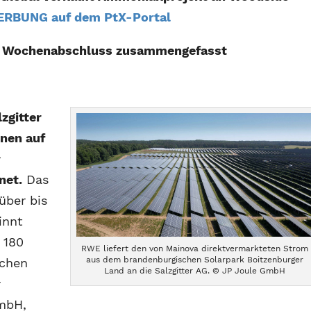
ERBUNG auf dem PtX-Portal
m Wochenabschluss zusammengefasst
zgitter
inen auf
r
net.
Das
über bis
innt
 180
RWE liefert den von Mainova direktvermarkteten Strom
aus dem brandenburgischen Solarpark Boitzenburger
schen
Land an die Salzgitter AG. © JP Joule GmbH
r
GmbH,