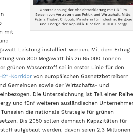
Unterzeichnung der Absichtserklärung mit HDF im
on
Beisein von Vertretern aus Politik und Wirtschaft. Mitte:
Fatma Thabet Chiboub, Ministerin für Industrie, Bergbau
o
und Energie der Republik Tunesien. © HDF Energy
en mit
 und
awatt Leistung installiert werden. Mit dem Ertrag
eistung von 800 Megawatt bis zu 65.000 Tonnen
er grünen Wasserstoff sei in erster Linie für den
H2“-Korridor
von europäischen Gasnetzbetreibern
und Gemeinden sowie der Wirtschafts- und
einbezogen. Die Unterzeichnung ist Teil einer Reih
nergy und fünf weiteren ausländischen Unternehme
Tunesien die nationale Strategie für grünen
setzen. Bis 2050 sollen demnach Kapazitäten für
stoff aufgebaut werden, davon seien 2,3 Millionen