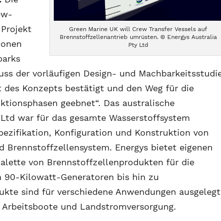
ew-
 Projekt
Green Marine UK will Crew Transfer Vessels auf
Brennstoffzellenantrieb umrüsten. © Energys Australia
sionen
Pty Ltd
parks
luss der vorläufigen Design- und Machbarkeitsstudi
t des Konzepts bestätigt und den Weg für die
ktionsphasen geebnet“. Das australische
 Ltd war für das gesamte Wasserstoffsystem
Spezifikation, Konfiguration und Konstruktion von
d Brennstoffzellensystem. Energys bietet eigenen
lette von Brennstoffzellenprodukten für die
en 90-Kilowatt-Generatoren bis hin zu
kte sind für verschiedene Anwendungen ausgelegt
, Arbeitsboote und Landstromversorgung.