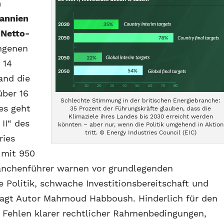
m
tannien
 Netto-
ngenen
 14
and die
über 16
Schlechte Stimmung in der britischen Energiebranche:
ies geht
35 Prozent der Führungskräfte glauben, dass die
Klimaziele ihres Landes bis 2030 erreicht werden
II“ des
könnten – aber nur, wenn die Politik umgehend in Aktion
tritt. © Energy Industries Council (EIC)
ries
 mit 950
ranchenführer warnen vor grundlegenden
e Politik, schwache Investitionsbereitschaft und
agt Autor Mahmoud Habboush. Hinderlich für den
 Fehlen klarer rechtlicher Rahmenbedingungen,