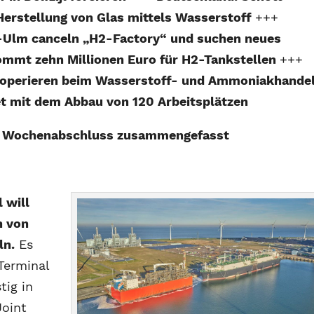
erstellung von Glas mittels Wasserstoff
+++
Ulm canceln „H2-Factory“ und suchen neues
mmt zehn Millionen Euro für H2-Tankstellen
+++
ooperieren beim Wasserstoff- und Ammoniakhande
t mit dem Abbau von 120 Arbeitsplätzen
m Wochenabschluss zusammengefasst
 will
n von
ln.
Es
Terminal
tig in
Joint