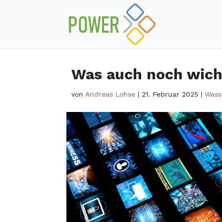
Was auch noch wich
von
Andreas Lohse
|
21. Februar 2025
|
Wass