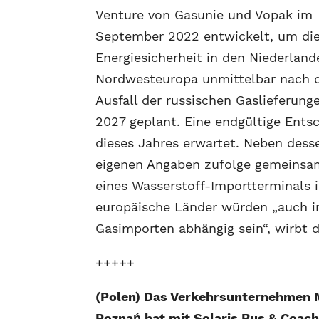
Venture von Gasunie und Vopak im
September 2022 entwickelt, um di
Energiesicherheit in den Niederlan
Nordwesteuropa unmittelbar nach
Ausfall der russischen Gaslieferung
2027 geplant. Eine endgültige Ents
dieses Jahres erwartet. Neben des
eigenen Angaben zufolge gemeinsam
eines Wasserstoff-Importterminals 
europäische Länder würden „auch 
Gasimporten abhängig sein“, wirbt 
+++++
(Polen) Das Verkehrsunternehmen
Poznań hat mit Solaris Bus & Coach