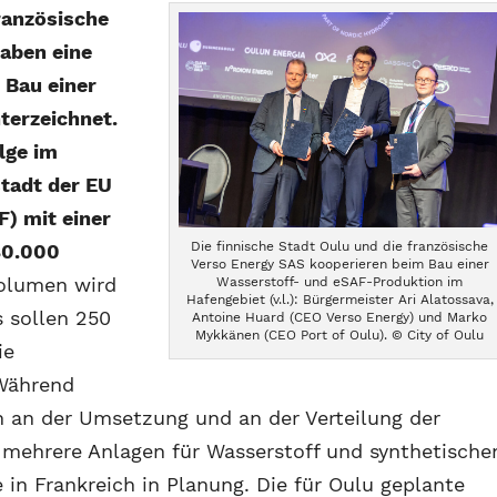
ranzösische
haben eine
 Bau einer
terzeichnet.
lge im
tadt der EU
F) mit einer
Die finnische Stadt Oulu und die französische
80.000
Verso Energy SAS kooperieren beim Bau einer
volumen wird
Wasserstoff- und eSAF-Produktion im
Hafengebiet (v.l.): Bürgermeister Ari Alatossava,
s sollen 250
Antoine Huard (CEO Verso Energy) und Marko
Mykkänen (CEO Port of Oulu). © City of Oulu
ie
 Während
en an der Umsetzung und an der Verteilung der
 mehrere Anlagen für Wasserstoff und synthetische
e in Frankreich in Planung. Die für Oulu geplante