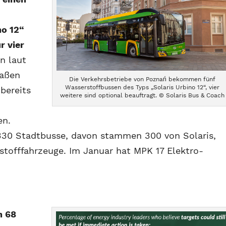
no 12“
r vier
n laut
raßen
Die Verkehrsbetriebe von Poznań bekommen fünf
Wasserstoffbussen des Typs „Solaris Urbino 12“, vier
bereits
weitere sind optional beauftragt. © Solaris Bus & Coach
en.
330 Stadtbusse, davon stammen 300 von Solaris,
stofffahrzeuge. Im Januar hat MPK 17 Elektro-
n 68