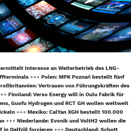
ermittelt Interesse an Weiterbetrieb des LNG-
ffterminals
+++
Polen: MPK Poznań bestellt fünf
roßbritannien: Vertrauen von Führungskräften des
+++
Finnland: Verso Energy will in Oulu Fabrik für
ens, Guofu Hydrogen und RCT GH wollen weltweit
ickeln
+++
Mexiko: CalYan XGH bestellt 100.000
lan
+++
Niederlande: Evonik und VoltH2 wollen die
in Delfzijl forcieren
+++
Deutschland: Schott