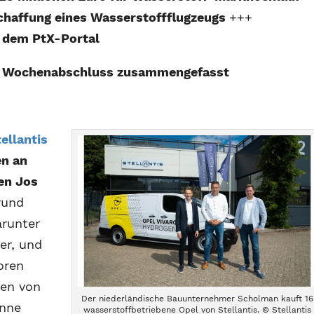
haffung eines Wasserstoffflugzeugs
+++
 dem PtX-Portal
m Wochenabschluss zusammengefasst
ellantis
en an
en Jos
rund
arunter
er, und
oren
ben von
Der niederländische Bauunternehmer Scholman kauft 16
önne
wasserstoffbetriebene Opel von Stellantis. © Stellantis