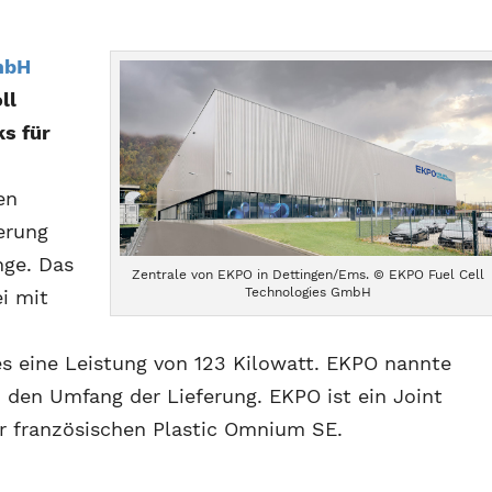
mbH
ll
s für
en
erung
nge. Das
Zentrale von EKPO in Dettingen/Ems. © EKPO Fuel Cell
Technologies GmbH
i mit
es eine Leistung von 123 Kilowatt. EKPO nannte
en Umfang der Lieferung. EKPO ist ein Joint
er französischen Plastic Omnium SE.