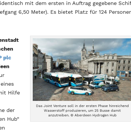
 identisch mit dem ersten in Auftrag gegebene Schif
iefgang 6,50 Meter). Es bietet Platz für 124 Persone
enstadt
schen
P plc
deen
ur
eines
it Hilfe
Das Joint Venture soll in der ersten Phase hinreichend
me der
Wasserstoff produzieren, um 25 Busse damit
anzutreiben. © Aberdeen Hydrogen Hub
en Hub“
en