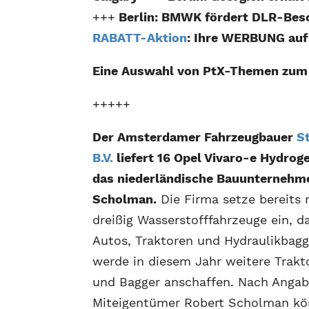
+++
Berlin: BMWK fördert DLR-Besc
RABATT-Aktion
: Ihre WERBUNG auf
Eine Auswahl von PtX-Themen zu
+++++
Der Amsterdamer Fahrzeugbauer
St
B.V.
liefert 16 Opel Vivaro-e Hydrog
das niederländische Bauunternehm
Scholman.
Die Firma setze bereits 
dreißig Wasserstofffahrzeuge ein, d
Autos, Traktoren und Hydraulikbagg
werde in diesem Jahr weitere Trakt
und Bagger anschaffen. Nach Anga
Miteigentümer Robert Scholman k