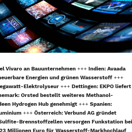
 Opel Vivaro an Bauunternehmen
+++
Indien: Avaada
rneuerbare Energien und grünen Wasserstoff
+++
egawatt-Elektrolyseur
+++
Dettingen: EKPO liefert
emark: Orsted bestellt weiteres Methanol-
deen Hydrogen Hub genehmigt
+++
Spanien:
Aluminium
+++
Österreich: Verbund AG gründet
Sulfite-Brennstoffzellen versorgen Funkstation be
t 23 Millionen Euro für Wasserstoff-Markhochlauf