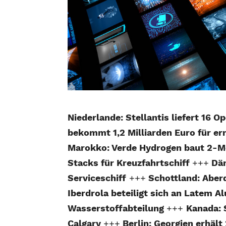
Niederlande: Stellantis liefert 16
bekommt 1,2 Milliarden Euro für e
Marokko: Verde Hydrogen baut 2-M
Stacks für Kreuzfahrtschiff
+++
Dän
Serviceschiff
+++
Schottland: Aber
Iberdrola beteiligt sich an Latem 
Wasserstoffabteilung
+++
Kanada: 
Calgary
+++
Berlin: Georgien erhäl