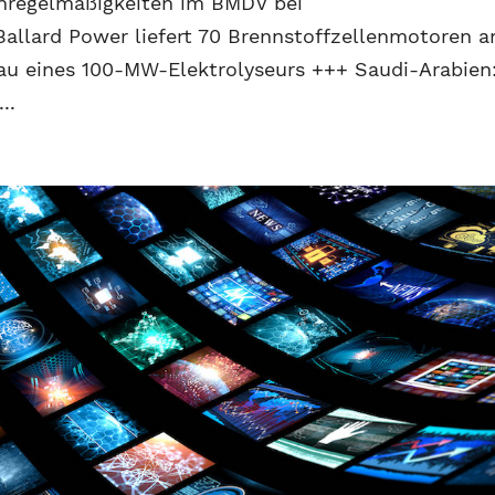
nregelmäßigkeiten im BMDV bei
allard Power liefert 70 Brennstoffzellenmotoren a
Bau eines 100-MW-Elektrolyseurs +++ Saudi-Arabien
..