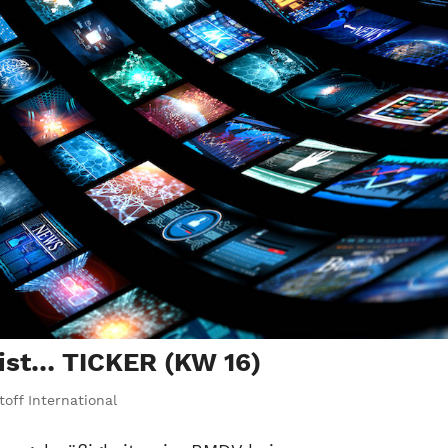
ist… TICKER (KW 16)
off International