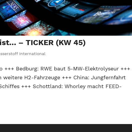
 ist… – TICKER (KW 45)
sserstoff International
co +++ Bedburg: RWE baut 5-MW-Elektrolyseur +++
in weitere H2-Fahrzeuge +++ China: Jungfernfahrt
 Schiffes +++ Schottland: Whorley macht FEED-