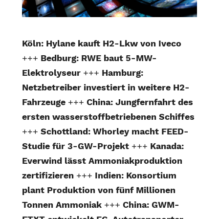
Köln: Hylane kauft H2-Lkw von Iveco
+++
Bedburg: RWE baut 5-MW-
Elektrolyseur
+++
Hamburg:
Netzbetreiber investiert in weitere H2-
Fahrzeuge
+++
China: Jungfernfahrt des
ersten wasserstoffbetriebenen Schiffes
+++
Schottland: Whorley macht FEED-
Studie für 3-GW-Projekt
+++
Kanada:
Everwind lässt Ammoniakproduktion
zertifizieren
+++
Indien: Konsortium
plant Produktion von fünf Millionen
Tonnen Ammoniak
+++
China: GWM-