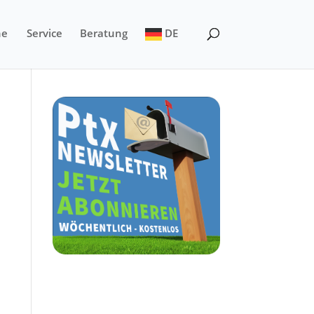
ne
Service
Beratung
DE
: