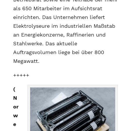
als 650 Mitarbeiter im Aufsichtsrat
einrichten. Das Unternehmen liefert
Elektrolyseure im industriellen Maßstab
an Energiekonzerne, Raffinerien und
Stahlwerke. Das aktuelle
Auftragsvolumen liege bei über 800
Megawatt.
+++++
(
N
or
w
e