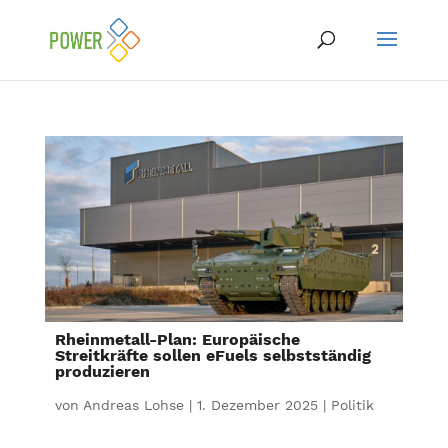
Rheinmetall-Plan: Europäische
Streitkräfte sollen eFuels selbstständig
produzieren
von
Andreas Lohse
|
1. Dezember 2025
|
Politik