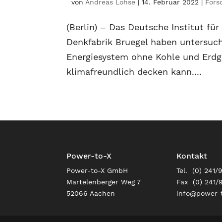
von
Andreas Lohse
|
14. Februar 2022
|
Fors
(Berlin) – Das Deutsche Institut fü
Denkfabrik Bruegel haben untersuch
Energiesystem ohne Kohle und Erdga
klimafreundlich decken kann....
Power-to-X
Kontakt
Power-to-X GmbH
Tel. (0) 241/
Martelenberger Weg 7
Fax (0) 241/
52066 Aachen
info@power-t