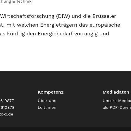
chung & Technik
r Wirtschaftsforschung (DIW) und die Brüsseler
t, mit welchen Energieträgern das europäische
s künftig den Energiebedarf vorrangig und
Kompetenz
Mediadaten
9610877
Über uns
Unsere
Media
9610878
Leitlinien
als PDF-Down
o-x.de