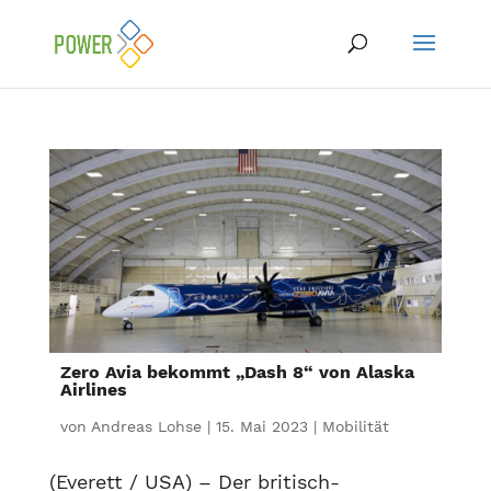
Zero Avia bekommt „Dash 8“ von Alaska
Airlines
von
Andreas Lohse
|
15. Mai 2023
|
Mobilität
(Everett / USA) – Der britisch-