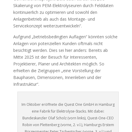
Skalierung von PEM-Elektrolyseuren durch Felddaten
kontinuierlich zu optimieren und sowohl den
Anlagenbetrieb als auch das Montage- und
Servicekonzept weiterzuentwickeln“.
Aufgrund „betriebsbedingten Auflagen“ könnten solche
Anlagen von potenziellen Kunden oftmals nicht
besichtigt werden. Dies sei hier anders: Bereits ab
Mitte 2025 ist der Besuch für Interessenten,
Projektierer, Planer und Architekten möglich. So
erhielten die Zielgruppen „eine Vorstellung der
Bauphasen, Dimensionen, Innenleben und der
Infrastruktur“.
Im Oktober eröffnete die Quest One GmbH in Hamburg
eine Fabrik für Elektrolyse-Stacks. Mit dabei:
Bundeskanzler Olaf Scholz (vorn links), Quest-One-CEO
Robin von Plettenberg (vorne, 2. v.l.), Hamburgs Erstem
Bürgermeister Peter Tschentscher (vorne, 3. v.l.) und