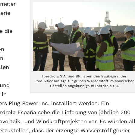
tmeter
erie
e die
on
en
llen
Iberdrola S.A. und BP haben den Baubeginn der
Produktionsanlage für grünen Wasserstoff im spanischen
 und
Castellón angekündigt. © Iberdrola S.A
 in
s Plug Power Inc. installiert werden. Ein
drola España sehe die Lieferung von jährlich 200
voltaik- und Windkraftprojekten vor. Es würden al
erzustellen, dass der erzeugte Wasserstoff grüner