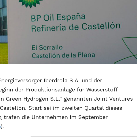
nergieversorger Iberdrola S.A. und der
ginn der Produktionsanlage für Wasserstoff
ón Green Hydrogen S.L.“ genannten Joint Ventures
Castellón. Start sei im zweiten Quartal dieses
ung trafen die Unternehmen im September
n
).