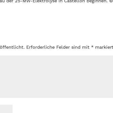
au der 25-MW-Elektrolyse in Castellón beginnen. 
öffentlicht.
Erforderliche Felder sind mit
*
markier