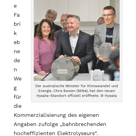
e
Fa
bri
k
eb
ne
de
n
We
Der australische Minister für Klimawandel und
g
Energie, Chris Bowen (Mitte), hat den neuen
für
Hysata-Standort offiziell eröffnete. © Hysata
die
Kommerzialisierung des eigenen
Angaben zufolge „bahnbrechenden
hocheffizienten Elektrolyseurs“.