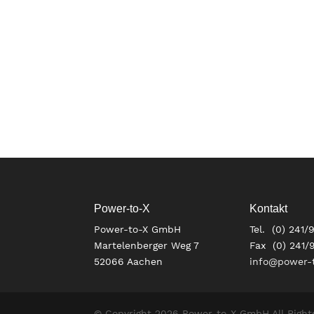
Power-to-X
Kontakt
Power-to-X GmbH
Tel. (0) 241/
Martelenberger Weg 7
Fax (0) 241/
52066 Aachen
info@power-t
© Copyright 2026 Power-to-X GmbH All Right