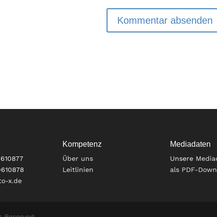
Kompetenz
Mediadaten
9610877
Über uns
Unsere
Media
9610878
Leitlinien
als PDF-Down
o-x.de
s Reserved