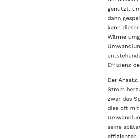
genutzt, um
dann gespei
kann dieser
Wärme umge
Umwandlung
entstehend
Effizienz d
Der Ansatz
Strom herzu
zwar das Sp
dies oft mi
Umwandlung
seine späte
effizienter.