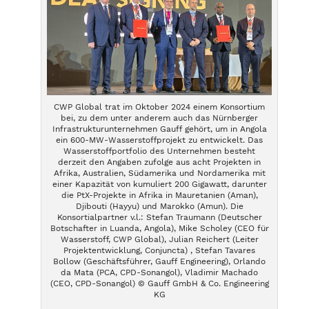
CWP Global trat im Oktober 2024 einem Konsortium
bei, zu dem unter anderem auch das Nürnberger
Infrastrukturunternehmen Gauff gehört, um in Angola
ein 600-MW-Wasserstoffprojekt zu entwickelt. Das
Wasserstoffportfolio des Unternehmen besteht
derzeit den Angaben zufolge aus acht Projekten in
Afrika, Australien, Südamerika und Nordamerika mit
einer Kapazität von kumuliert 200 Gigawatt, darunter
die PtX-Projekte in Afrika in Mauretanien (Aman),
Djibouti (Hayyu) und Marokko (Amun). Die
Konsortialpartner v.l.: Stefan Traumann (Deutscher
Botschafter in Luanda, Angola), Mike Scholey (CEO für
Wasserstoff, CWP Global), Julian Reichert (Leiter
Projektentwicklung, Conjuncta) , Stefan Tavares
Bollow (Geschäftsführer, Gauff Engineering), Orlando
da Mata (PCA, CPD-Sonangol), Vladimir Machado
(CEO, CPD-Sonangol) © Gauff GmbH & Co. Engineering
KG