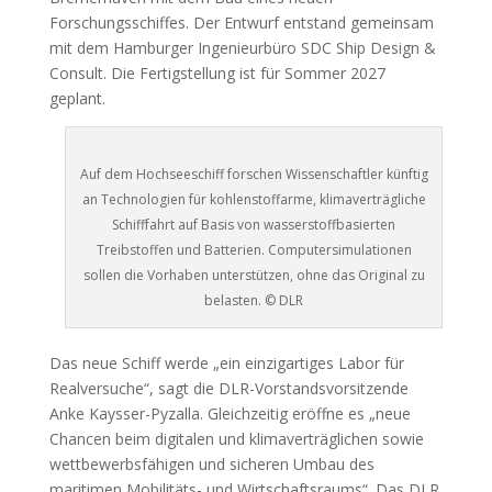
Forschungsschiffes. Der Entwurf entstand gemeinsam
mit dem Hamburger Ingenieurbüro SDC Ship Design &
Consult. Die Fertigstellung ist für Sommer 2027
geplant.
Auf dem Hochseeschiff forschen Wissenschaftler künftig
an Technologien für kohlenstoffarme, klimaverträgliche
Schifffahrt auf Basis von wasserstoffbasierten
Treibstoffen und Batterien. Computersimulationen
sollen die Vorhaben unterstützen, ohne das Original zu
belasten. © DLR
Das neue Schiff werde „ein einzigartiges Labor für
Realversuche“, sagt die DLR-Vorstandsvorsitzende
Anke Kaysser-Pyzalla. Gleichzeitig eröffne es „neue
Chancen beim digitalen und klimaverträglichen sowie
wettbewerbsfähigen und sicheren Umbau des
maritimen Mobilitäts- und Wirtschaftsraums“. Das DLR