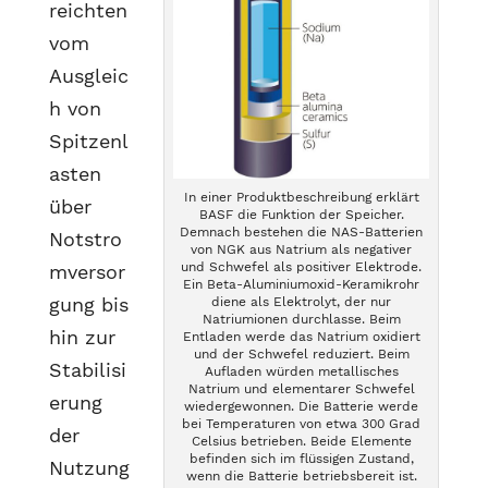
reichten
vom
Ausgleic
h von
Spitzenl
asten
In einer Produktbeschreibung erklärt
über
BASF die Funktion der Speicher.
Demnach bestehen die NAS-Batterien
Notstro
von NGK aus Natrium als negativer
und Schwefel als positiver Elektrode.
mversor
Ein Beta-Aluminiumoxid-Keramikrohr
gung bis
diene als Elektrolyt, der nur
Natriumionen durchlasse. Beim
hin zur
Entladen werde das Natrium oxidiert
und der Schwefel reduziert. Beim
Stabilisi
Aufladen würden metallisches
Natrium und elementarer Schwefel
erung
wiedergewonnen. Die Batterie werde
bei Temperaturen von etwa 300 Grad
der
Celsius betrieben. Beide Elemente
befinden sich im flüssigen Zustand,
Nutzung
wenn die Batterie betriebsbereit ist.