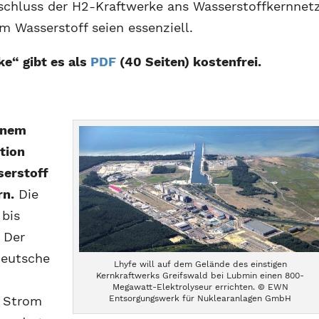
schluss der H2-Kraftwerke ans Wasserstoffkernnet
m Wasserstoff seien essenziell.
e“ gibt es als
PDF
(40 Seiten) kostenfrei.
rünem
tion
serstoff
rn.
Die
 bis
 Der
deutsche
Lhyfe will auf dem Gelände des einstigen
Kernkraftwerks Greifswald bei Lubmin einen 800-
Megawatt-Elektrolyseur errichten. © EWN
Entsorgungswerk für Nuklearanlagen GmbH
e Strom