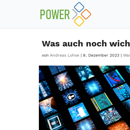
Was auch noch wich
von
Andreas Lohse
|
8. Dezember 2023
|
Was