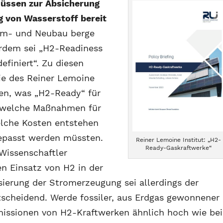
üssen zur Absicherung
g von Wasserstoff bereit
m- und Neubau berge
erdem sei „H2-Readiness
efiniert“. Zu diesen
ie des Reiner Lemoine
eben, was „H2-Ready“ für
, welche Maßnahmen für
lche Kosten entstehen
epasst werden müssten.
Reiner Lemoine Institut: „H2-
Ready-Gaskraftwerke“
 Wissenschaftler
en Einsatz von H2 in der
ierung der Stromerzeugung sei allerdings der
scheidend. Werde fossiler, aus Erdgas gewonnener
Emissionen von H2-Kraftwerken ähnlich hoch wie bei