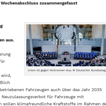
m Wochenabschluss zusammengefasst
ag
en aus.
ierung
für
Union ist gegen Verbrenner-Aus. © Deutscher Bundestag
 wird,
ßlich
 betriebenen Fahrzeugen auch über das Jahr 2035
m Neuzulassungsverbot für Fahrzeuge mit
sollen klimafreundliche Kraftstoffe im Rahmen d