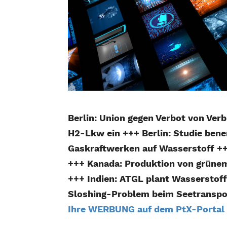
Berlin: Union gegen Verbot von Ver
H2-Lkw ein +++ Berlin: Studie ben
Gaskraftwerken auf Wasserstoff +
+++ Kanada: Produktion von grüne
+++ Indien: ATGL plant Wasserstof
Sloshing-Problem beim Seetranspo
Ihre WERBUNG auf dem PtX-Portal