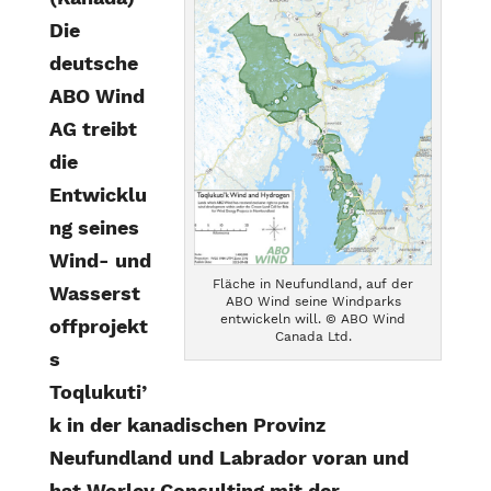
Die
deutsche
ABO Wind
AG treibt
die
Entwicklu
ng seines
Wind- und
Fläche in Neufundland, auf der
Wasserst
ABO Wind seine Windparks
entwickeln will. © ABO Wind
offprojekt
Canada Ltd.
s
Toqlukuti’
k in der kanadischen Provinz
Neufundland und Labrador voran und
hat Worley Consulting mit der