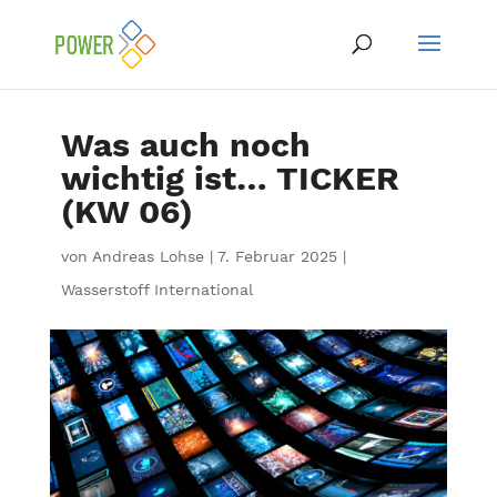
Was auch noch
wichtig ist… TICKER
(KW 06)
von
Andreas Lohse
|
7. Februar 2025
|
Wasserstoff International