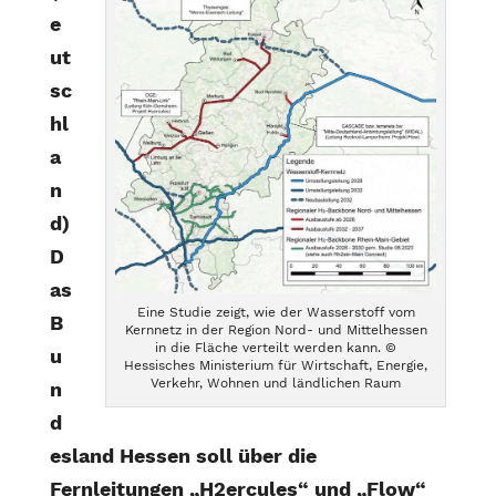
e
ut
sc
hl
a
n
d)
D
as
Eine Studie zeigt, wie der Wasserstoff vom
B
Kernnetz in der Region Nord- und Mittelhessen
in die Fläche verteilt werden kann. ©
u
Hessisches Ministerium für Wirtschaft, Energie,
Verkehr, Wohnen und ländlichen Raum
n
d
esland Hessen soll über die
Fernleitungen „H2ercules“ und „Flow“