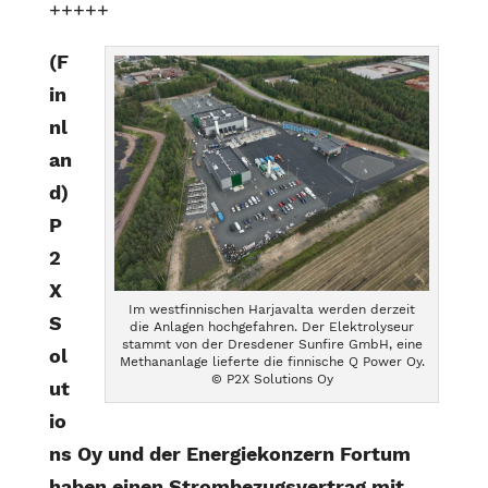
+++++
(F
in
nl
an
d)
P
2
X
Im westfinnischen Harjavalta werden derzeit
S
die Anlagen hochgefahren. Der Elektrolyseur
stammt von der Dresdener Sunfire GmbH, eine
ol
Methananlage lieferte die finnische Q Power Oy.
© P2X Solutions Oy
ut
io
ns Oy und der Energiekonzern Fortum
haben einen Strombezugsvertrag mit