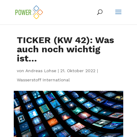
TICKER (KW 42): Was
auch noch wichtig
ist…
von
Andreas Lohse
|
21. Oktober 2022
|
Wasserstoff International