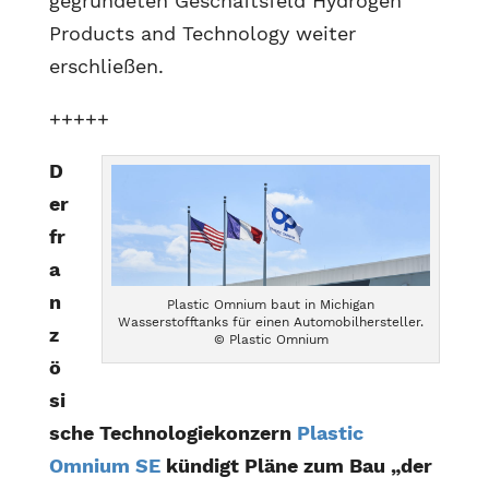
gegründeten Geschäftsfeld Hydrogen
Products and Technology weiter
erschließen.
+++++
D
er
fr
a
n
Plastic Omnium baut in Michigan
Wasserstofftanks für einen Automobilhersteller.
z
© Plastic Omnium
ö
si
sche Technologiekonzern
Plastic
Omnium SE
kündigt Pläne zum Bau „der