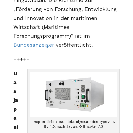
hingewiesen. Die Richtlinie zur
„Förderung von Forschung, Entwicklung
und Innovation in der maritimen
Wirtschaft (Maritimes
Forschungsprogramm)“ ist im
Bundesanzeiger
veröffentlicht.
+++++
D
a
s
ja
p
a
Enapter liefert 100 Elektrolyseure des Typs AEM
ni
EL 4.0. nach Japan. © Enapter AG