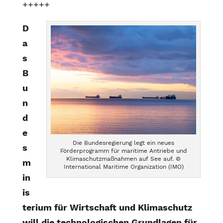
+++++
D
a
s
B
u
n
d
e
Die Bundesregierung legt ein neues
s
Förderprogramm für maritime Antriebe und
Klimaschutzmaßnahmen auf See auf. ©
m
International Maritime Organization (IMO)
in
is
terium für Wirtschaft und Klimaschutz
will die technologischen Grundlagen für