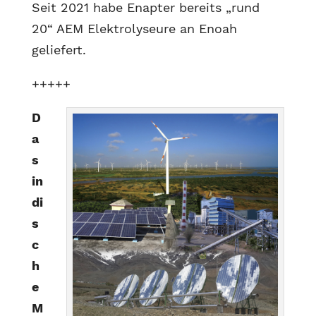
Seit 2021 habe Enapter bereits „rund
20“ AEM Elektrolyseure an Enoah
geliefert.
+++++
D
a
s
in
di
s
c
h
e
M