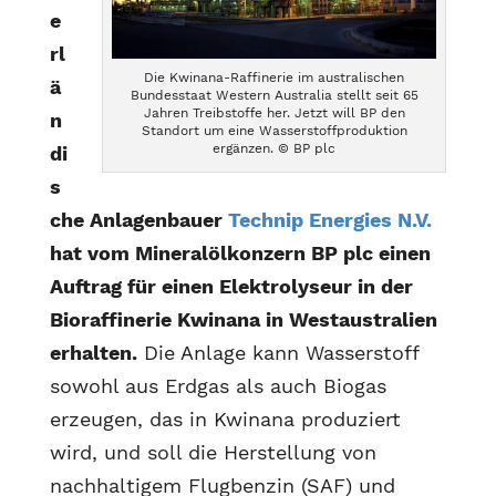
e
rl
Die Kwinana-Raffinerie im australischen
ä
Bundesstaat Western Australia stellt seit 65
Jahren Treibstoffe her. Jetzt will BP den
n
Standort um eine Wasserstoffproduktion
ergänzen. © BP plc
di
s
che Anlagenbauer
Technip Energies N.V.
hat vom Mineralölkonzern BP plc einen
Auftrag für einen Elektrolyseur in der
Bioraffinerie Kwinana in Westaustralien
erhalten.
Die Anlage kann Wasserstoff
sowohl aus Erdgas als auch Biogas
erzeugen, das in Kwinana produziert
wird, und soll die Herstellung von
nachhaltigem Flugbenzin (SAF) und