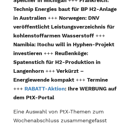
Speicher in Michigan
+++
Frankreich:
Technip Energies baut für BP H2-Anlage
in Australien
+++
Norwegen: DNV
veröffentlicht Leistungsverzeichnis für
kohlenstoffarmen Wasserstoff
+++
Namibia: Itochu will in Hyphen-Projekt
investieren
+++
Reußenköge:
Spatenstich für H2-Produktion in
Langenhorn
+++
Verkürzt –
Energiewende kompakt
+++
Termine
+++
RABATT-Aktion
: Ihre WERBUNG auf
dem PtX-Portal
Eine Auswahl von PtX-Themen zum
Wochenabschluss zusammengefasst