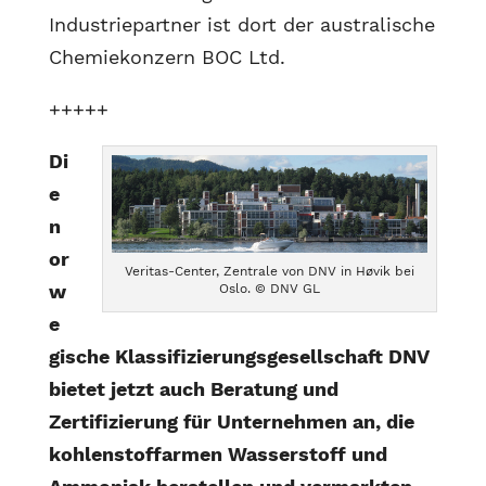
Industriepartner ist dort der australische
Chemiekonzern BOC Ltd.
+++++
Di
e
n
or
Veritas-Center, Zentrale von DNV in Høvik bei
w
Oslo. © DNV GL
e
gische Klassifizierungsgesellschaft DNV
bietet jetzt auch Beratung und
Zertifizierung für Unternehmen an, die
kohlenstoffarmen Wasserstoff und