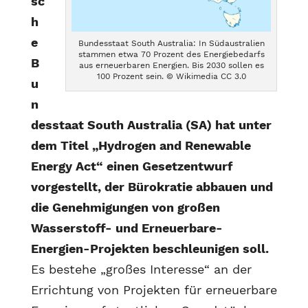
sc
h
e
Bundesstaat South Australia: In Südaustralien
stammen etwa 70 Prozent des Energiebedarfs
B
aus erneuerbaren Energien. Bis 2030 sollen es
100 Prozent sein. © Wikimedia CC 3.0
u
n
desstaat South Australia (SA) hat unter
dem Titel „Hydrogen and Renewable
Energy Act“ einen Gesetzentwurf
vorgestellt, der Bürokratie abbauen und
die Genehmigungen von großen
Wasserstoff- und Erneuerbare-
Energien-Projekten beschleunigen soll.
Es bestehe „großes Interesse“ an der
Errichtung von Projekten für erneuerbare