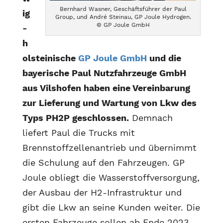
Bernhard Wasner, Geschäftsführer der Paul
ig
Group, und André Steinau, GP Joule Hydrogen.
© GP Joule GmbH
-
h
olsteinische
GP Joule GmbH
und die
bayerische Paul Nutzfahrzeuge GmbH
aus Vilshofen haben eine Vereinbarung
zur Lieferung und Wartung von Lkw des
Typs PH2P geschlossen.
Demnach
liefert Paul die Trucks mit
Brennstoffzellenantrieb und übernimmt
die Schulung auf den Fahrzeugen. GP
Joule obliegt die Wasserstoffversorgung,
der Ausbau der H2-Infrastruktur und
gibt die Lkw an seine Kunden weiter. Die
ersten Fahrzeuge sollen ab Ende 2023