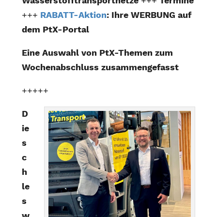
Wasserstofftransportnetze
+++
Termine
+++
RABATT-Aktion
: Ihre WERBUNG auf
dem PtX-Portal
Eine Auswahl von PtX-Themen zum
Wochenabschluss zusammengefasst
+++++
D
ie
s
c
h
le
s
w