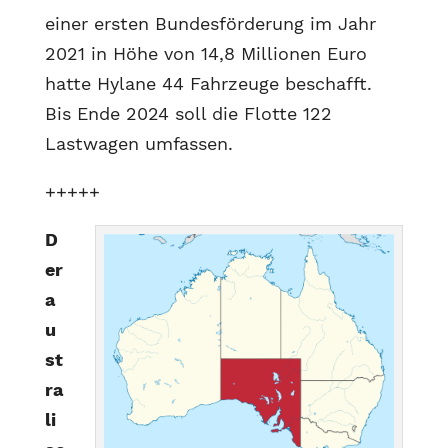
einer ersten Bundesförderung im Jahr
2021 in Höhe von 14,8 Millionen Euro
hatte Hylane 44 Fahrzeuge beschafft.
Bis Ende 2024 soll die Flotte 122
Lastwagen umfassen.
+++++
D
er
a
u
st
ra
li