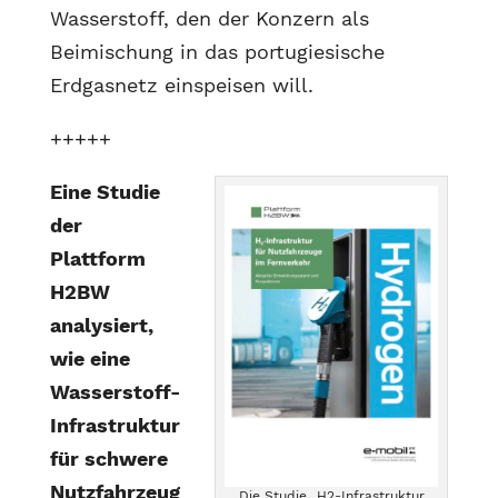
Wasserstoff, den der Konzern als
Beimischung in das portugiesische
Erdgasnetz einspeisen will.
+++++
Eine Studie
der
Plattform
H2BW
analysiert,
wie eine
Wasserstoff-
Infrastruktur
für schwere
Nutzfahrzeug
Die Studie „H2-Infrastruktur