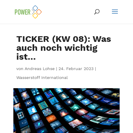
TICKER (KW 08): Was
auch noch wichtig
ist…
von
Andreas Lohse
|
24. Februar 2023
|
Wasserstoff International