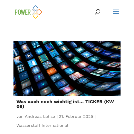
Was auch noch wichtig ist… TICKER (KW
08)
von
Andreas Lohse
|
21. Februar 2025
|
Wasserstoff International