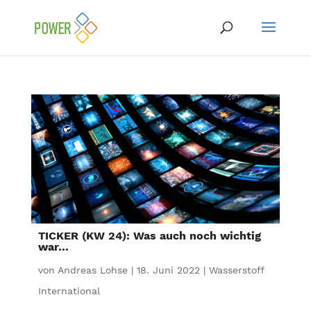
TICKER (KW 24): Was auch noch wichtig
war…
von
Andreas Lohse
|
18. Juni 2022
|
Wasserstoff
International