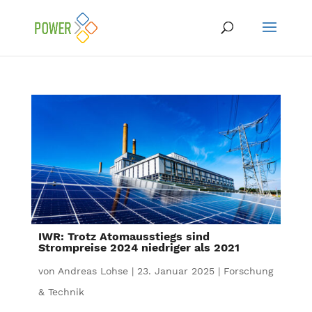
IWR: Trotz Atomausstiegs sind
Strompreise 2024 niedriger als 2021
von
Andreas Lohse
|
23. Januar 2025
|
Forschung
& Technik