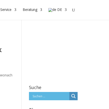
Service
Beratung
DE
k
, wonach
Suche