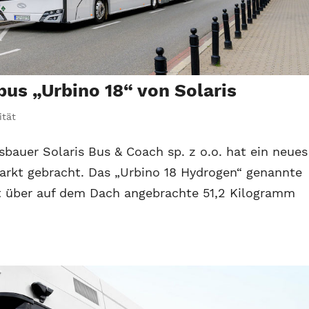
bus „Urbino 18“ von Solaris
ität
bauer Solaris Bus & Coach sp. z o.o. hat ein neues
arkt gebracht. Das „Urbino 18 Hydrogen“ genannte
gt über auf dem Dach angebrachte 51,2 Kilogramm