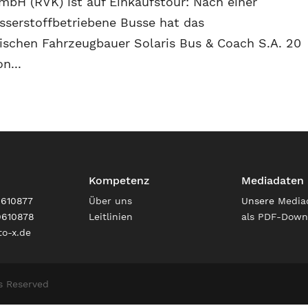
mbH (RVK) ist auf Einkaufstour: Nach einer
sserstoffbetriebene Busse hat das
schen Fahrzeugbauer Solaris Bus & Coach S.A. 20
n...
Kompetenz
Mediadaten
9610877
Über uns
Unsere
Media
9610878
Leitlinien
als PDF-Down
o-x.de
s Reserved