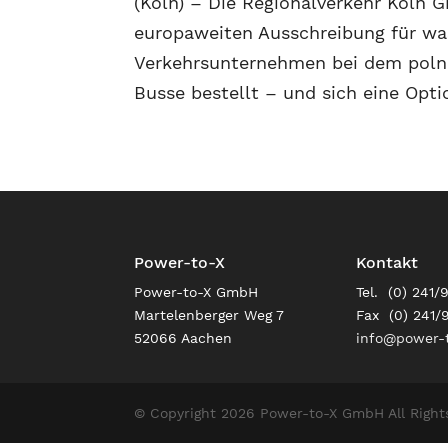
(Köln) – Die Regionalverkehr Köln G
europaweiten Ausschreibung für wa
Verkehrsunternehmen bei dem polni
Busse bestellt – und sich eine Optio
Power-to-X
Kontakt
Power-to-X GmbH
Tel. (0) 241/
Martelenberger Weg 7
Fax (0) 241/
52066 Aachen
info@power-t
© Copyright 2026 Power-to-X GmbH All Right