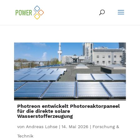
Photreon entwickelt Photoreaktorpaneel
für die direkte solare
Wasserstofferzeugung
von
Andreas Lohse
|
14. Mai 2026
|
Forschung &
Technik