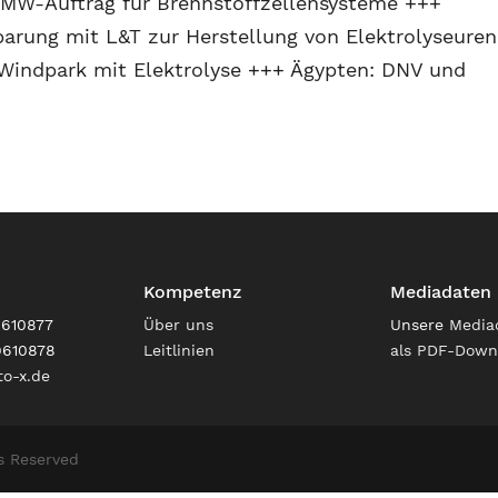
W-Auftrag für Brennstoffzellensysteme +++
barung mit L&T zur Herstellung von Elektrolyseuren
Windpark mit Elektrolyse +++ Ägypten: DNV und
Kompetenz
Mediadaten
9610877
Über uns
Unsere
Media
9610878
Leitlinien
als PDF-Down
o-x.de
s Reserved