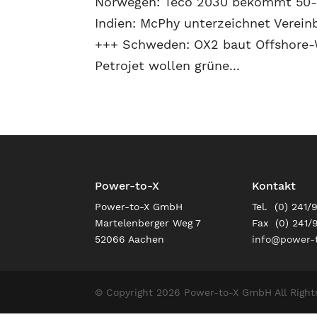
Norwegen: Teco 2030 bekommt 50-M
Indien: McPhy unterzeichnet Verein
+++ Schweden: OX2 baut Offshore-
Petrojet wollen grüne...
Power-to-X
Kontakt
Power-to-X GmbH
Tel. (0) 241/
Martelenberger Weg 7
Fax (0) 241/
52066 Aachen
info@power-t
© Copyright 2026 Power-to-X GmbH All Right