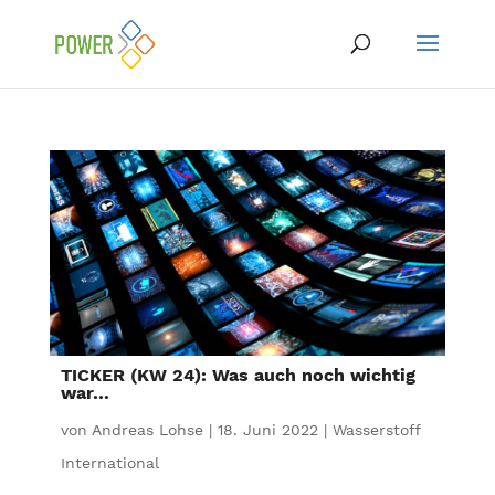
TICKER (KW 24): Was auch noch wichtig
war…
von
Andreas Lohse
|
18. Juni 2022
|
Wasserstoff
International