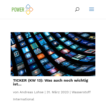
TICKER (KW 13): Was auch noch wichtig
ist…
von
Andreas Lohse
|
31. März 2023
|
Wasserstoff
International