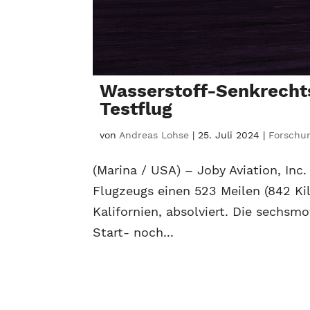
Wasserstoff-Senkrechts
Testflug
von
Andreas Lohse
|
25. Juli 2024
|
Forschu
(Marina / USA) – Joby Aviation, Inc
Flugzeugs einen 523 Meilen (842 Ki
Kalifornien, absolviert. Die sechsm
Start- noch...