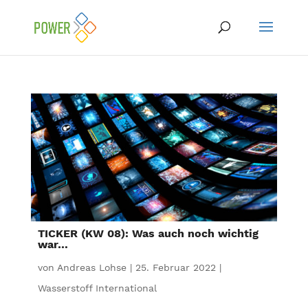
TICKER (KW 08): Was auch noch wichtig
war…
von
Andreas Lohse
|
25. Februar 2022
|
Wasserstoff International