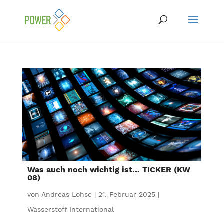
Was auch noch wichtig ist… TICKER (KW
08)
von
Andreas Lohse
|
21. Februar 2025
|
Wasserstoff International