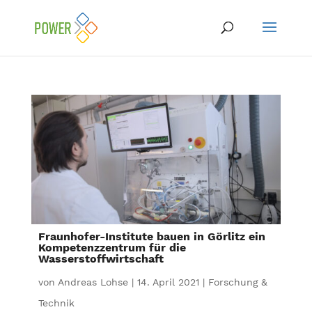
Fraunhofer-Institute bauen in Görlitz ein
Kompetenzzentrum für die
Wasserstoffwirtschaft
von
Andreas Lohse
|
14. April 2021
|
Forschung &
Technik