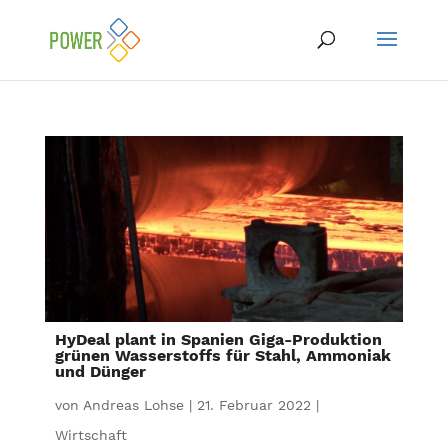
HyDeal plant in Spanien Giga-Produktion
grünen Wasserstoffs für Stahl, Ammoniak
und Dünger
von
Andreas Lohse
|
21. Februar 2022
|
Wirtschaft