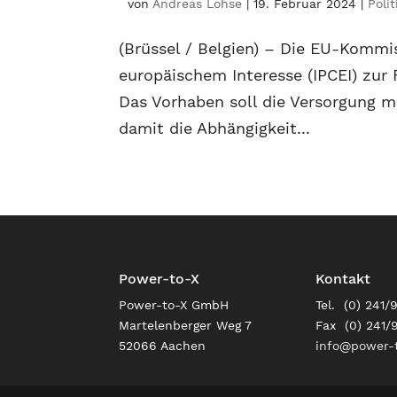
von
Andreas Lohse
|
19. Februar 2024
|
Polit
(Brüssel / Belgien) – Die EU-Kommi
europäischem Interesse (IPCEI) zur
Das Vorhaben soll die Versorgung m
damit die Abhängigkeit...
Power-to-X
Kontakt
Power-to-X GmbH
Tel. (0) 241/
Martelenberger Weg 7
Fax (0) 241/
52066 Aachen
info@power-t