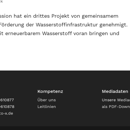
ik
ssion hat ein drittes Projekt von gemeinsamem
 Förderung der Wasserstoffinfrastruktur genehmigt.
it erneuerbarem Wasserstoff voran bringen und
Kompetenz
Mediadaten
9610877
Über uns
Unsere
Media
9610878
Leitlinien
als PDF-Down
o-x.de