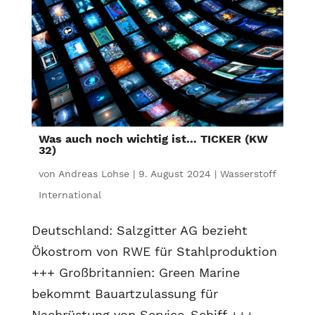
Was auch noch wichtig ist… TICKER (KW
32)
von
Andreas Lohse
|
9. August 2024
|
Wasserstoff
International
Deutschland: Salzgitter AG bezieht
Ökostrom von RWE für Stahlproduktion
+++ Großbritannien: Green Marine
bekommt Bauartzulassung für
Nachrüstung von Service-Schiff +++