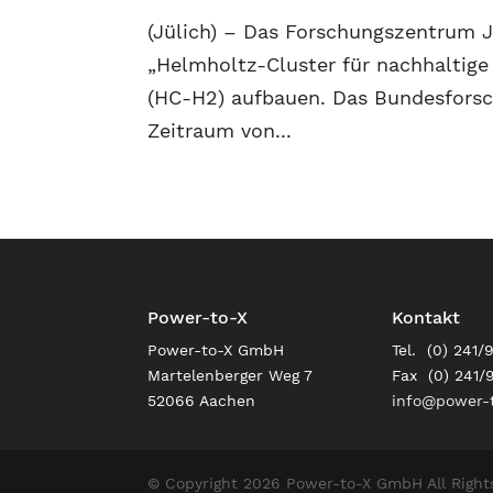
(Jülich) – Das Forschungszentrum Jü
„Helmholtz-Cluster für nachhaltige
(HC-H2) aufbauen. Das Bundesforsch
Zeitraum von...
Power-to-X
Kontakt
Power-to-X GmbH
Tel. (0) 241/
Martelenberger Weg 7
Fax (0) 241/
52066 Aachen
info@power-t
© Copyright 2026 Power-to-X GmbH All Right